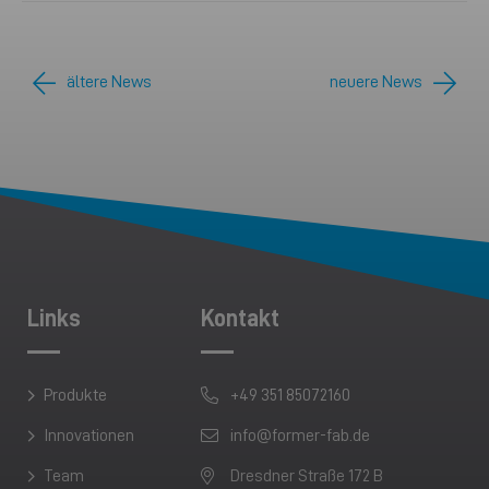
Beitragsnavigation
ältere News
neuere News
Links
Kontakt
Produkte
+49 351 85072160
Innovationen
info@former-fab.de
Team
Dresdner Straße 172 B